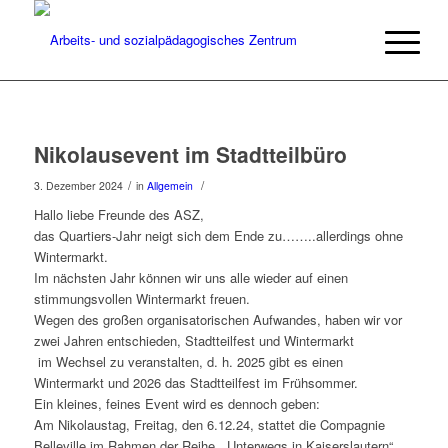
Nikolausevent im Stadtteilbüro
/
/
3. Dezember 2024
in
Allgemein
Hallo liebe Freunde des ASZ,
das Quartiers-Jahr neigt sich dem Ende zu……..allerdings ohne
Wintermarkt.
Im nächsten Jahr können wir uns alle wieder auf einen
stimmungsvollen Wintermarkt freuen.
Wegen des großen organisatorischen Aufwandes, haben wir vor
zwei Jahren entschieden, Stadtteilfest und Wintermarkt
im Wechsel zu veranstalten, d. h. 2025 gibt es einen
Wintermarkt und 2026 das Stadtteilfest im Frühsommer.
Ein kleines, feines Event wird es dennoch geben:
Am Nikolaustag, Freitag, den 6.12.24, stattet die Compagnie
Belleville im Rahmen der Reihe „ Unterwegs in Kaiserslautern“