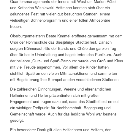
Quartiersmanagements der Innenstadt-West um Marion Rübel
und Katharina Wisniewski-Hoffmann konnten sich über ein
gelungenes Fest mit vielen gut besuchten Ständen, einem
vielseitigen Bühnenprogramm und einer tollen Atmosphäre
freuen.
Oberbürgermeisterin Beate Kimmel eröffnete gemeinsam mit dem
Chor der Röhmschule das diesjährige Stadtteilfest. Danach
sorgten Bühnenauftritte der Bands und Chöre den ganzen Tag
über für beste Unterhaltung und begeisterten das Publikum. Auch
der beliebte „Quiz- und Spaß-Parcours“ wurde von Groß und Klein
mit viel Freude angenommen. Vor allem die Kinder hatten
sichtlich Spaß an den vielen Mitmachaktionen und sammelten
mit Begeisterung ihre Stempel an den verschiedenen Stationen.
Die zahlreichen Einrichtungen, Vereine und ehrenamtlichen
Helferinnen und Helfer präsentierten sich mit großem
Engagement und trugen dazu bei, dass das Stadtteilfest erneut
ein wichtiger Treffpunkt für Nachbarschaft, Begegnung und
Gemeinschaft wurde. Auch für das leibliche Wohl war bestens
gesorgt.
Ein besonderer Dank gilt allen Helferinnen und Helfern, den