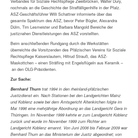
Verbandes für Soziale Rechtspflege Zweibrücken, Walter Dury,
nochmals an die Geschichte der Straffälligenhilfe in der Pfalz.
ASZ-Geschäftsführer Willi Schattner informierte über das
gesamte Spektrum des ASZ, bevor Peter Bügler, Alexandra
Dülm, Tim Lesmeister und Barbara Mangold Bereiche der
justiznahen Dienstleistungen des ASZ vorstellten.
Beim anschließenden Rundgang durch die Werkstätten
überreichte die Vorsitzenden des Pfälzischen Vereins für Soziale
Rechtspflege Kaiserslautern, Hiltrud Strauß, das ASZ-
Maskottchen – einen Sträfling mit Engelsflügeln aus Keramik –
an den OLG-Präsidenten.
Zur Sache:
Bernhard Thurn
trat 1994 in den rheinland-pfälzischen
Justizdienst ein. Nach Stationen bei den Landgerichten Mainz
und Koblenz sowie bei dem Amtsgericht Altenkirchen folgte im
Mai 1996 eine mehrjährige Abordnung an das Landgericht Gera in
Thüringen. Im November 1999 kehrte er zum Landgericht Koblenz
zurück und wurde im November 1999 zum Richter am
Landgericht Koblenz ernannt. Von Juni 2006 bis Februar 2009 war
Bernhard Thurn an das Ministerium der Justiz abgeordnet; von