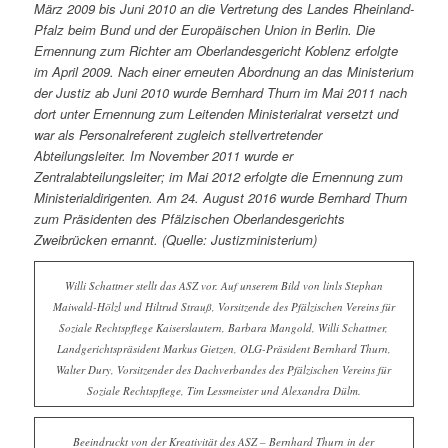
März 2009 bis Juni 2010 an die Vertretung des Landes Rheinland-
Pfalz beim Bund und der Europäischen Union in Berlin. Die
Ernennung zum Richter am Oberlandesgericht Koblenz erfolgte
im April 2009. Nach einer erneuten Abordnung an das Ministerium
der Justiz ab Juni 2010 wurde Bernhard Thurn im Mai 2011 nach
dort unter Ernennung zum Leitenden Ministerialrat versetzt und
war als Personalreferent zugleich stellvertretender
Abteilungsleiter. Im November 2011 wurde er
Zentralabteilungsleiter; im Mai 2012 erfolgte die Ernennung zum
Ministerialdirigenten. Am 24. August 2016 wurde Bernhard Thurn
zum Präsidenten des Pfälzischen Oberlandesgerichts
Zweibrücken ernannt. (Quelle: Justizministerium)
Willi Schattner stellt das ASZ vor. Auf unserem Bild von linls Stephan
Maiwald-Hölzl und Hiltrud Strauß, Vorsitzende des Pfälzischen Vereins für
Soziale Rechtspflege Kaiserslautern, Barbara Mangold, Willi Schattner,
Landgerichtspräsident Markus Gietzen, OLG-Präsident Bernhard Thurn,
Walter Dury, Vorsitzender des Dachverbandes des Pfälzischen Vereins für
Soziale Rechtspflege, Tim Lessmeister und Alexandra Dülm.
Beeindruckt von der Kreativität des ASZ – Bernhard Thurn in der