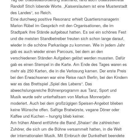
Randolf Stich lobende Worte. „Kaiserslautern ist eine Musterstadt
des Landes“, so Reich.
Eine durchweg positive Resonanz erhielt Quartiersmanagerin
Marion Rübel im Gespräch mit den Organisationen, die im
Stadtpark ihre Stände aufgebaut hatten. Es sei ein schönes Fest
und die meisten Standbetreiber freuten sich schon lange darauf,
wieder in die schöne Parkanlage zu kommen. Wie in jedem Jahr
gab es auch wieder einen Parcours, bei dem an den
verschiedenen Ständen Aufgaben gelöst werden mussten. Dafür
gab es einen Stempel in die Karte. Am Ende des Tages waren es
mehr als 250 Karten, die in die Verlosung kamen. Der erste Preis
bei den Erwachsenen war eine Reise nach Berlin, bei den Kindern
war es das Brettspiel „Spiel des Lebens“. Das
abwechslungsreiche Bühnenprogramm aus Tanz, Sport und
Musik wurde sehr unterhaltsam von Markus Monnerjahn
moderiert. Auch bei dem großzügigen Speisen-Angebot blieben
keine Wünsche offen. Saftige Bratwürste, vegane Döner oder
Kaffee und Kuchen – hungrig blieb keiner.
Am frühen Abend entführte die Band „Shaian“ die zahlreichen
Zuhörer, die sich um die Bühne versammelt hatten, in die Welt
der internationalen Musik. Mit Einbruch der Dunkelheit beendete