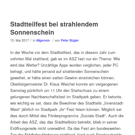
Stadtteilfest bei strahlendem
Sonnenschein
/
/
15. Mai 2017
in
Allgemein
von
Peter Bügler
In der Woche vor dem Stadtteilfest, das in diesem Jahr zum
zehnten Mal stattfand, gab es im ASZ fast nur ein Thema: Wie
wird das Wetter? Unzählige Apps wurden verglichen, jeder PC
befragt, und hätte jemand auf strahlenden Sonnenschein
gewettet, er hätte einen satten Gewinn einstreichen können.
Oberbürgermeister Dr. Klaus Weichel konnte am vergangenen
Samstag pünktlich um 11 Uhr den Startschuss zu einem
gelungenen Nachbarschaftsfest im Stadtpark geben. Er betonte,
wie wichtig es sei, dass die Bewohner des Stadtteils „Innenstadt-
West“ jährlich im Stadtpark „ihr“ Fest feiern können. Möglich sei
dies durch Mittel des Förderprogramms „Soziale Stadt“. Auch die
Arbeit des ASZ, das das Stadtteilbüro betreibt, blieb in seiner
Eröffnungsrede nicht unerwähnt. Da das Fest am bundesweiten
Tag der Städtebauförderung stattfand, fand auch Staatssekretär