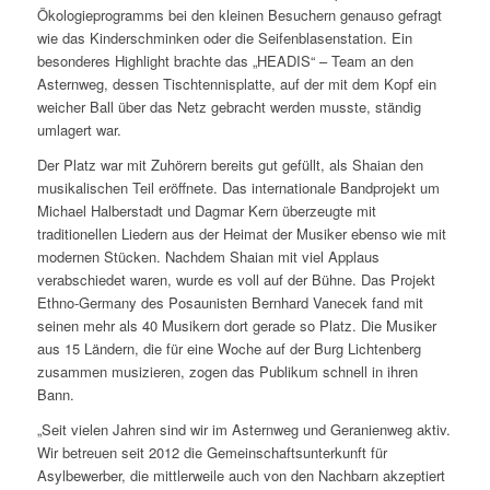
Ökologieprogramms bei den kleinen Besuchern genauso gefragt
wie das Kinderschminken oder die Seifenblasenstation. Ein
besonderes Highlight brachte das „HEADIS“ – Team an den
Asternweg, dessen Tischtennisplatte, auf der mit dem Kopf ein
weicher Ball über das Netz gebracht werden musste, ständig
umlagert war.
Der Platz war mit Zuhörern bereits gut gefüllt, als Shaian den
musikalischen Teil eröffnete. Das internationale Bandprojekt um
Michael Halberstadt und Dagmar Kern überzeugte mit
traditionellen Liedern aus der Heimat der Musiker ebenso wie mit
modernen Stücken. Nachdem Shaian mit viel Applaus
verabschiedet waren, wurde es voll auf der Bühne. Das Projekt
Ethno-Germany des Posaunisten Bernhard Vanecek fand mit
seinen mehr als 40 Musikern dort gerade so Platz. Die Musiker
aus 15 Ländern, die für eine Woche auf der Burg Lichtenberg
zusammen musizieren, zogen das Publikum schnell in ihren
Bann.
„Seit vielen Jahren sind wir im Asternweg und Geranienweg aktiv.
Wir betreuen seit 2012 die Gemeinschaftsunterkunft für
Asylbewerber, die mittlerweile auch von den Nachbarn akzeptiert