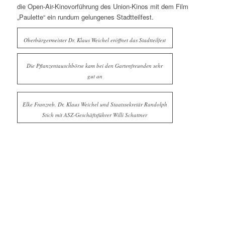
die Open-Air-Kinovorführung des Union-Kinos mit dem Film
„Paulette“ ein rundum gelungenes Stadtteilfest.
Oberbürgermeister Dr. Klaus Weichel eröffnet das Stadtteilfest
Die Pflanzentauschbörse kam bei den Gartenfreunden sehr
gut an
Elke Franzreb, Dr. Klaus Weichel und Staatssekretär Randolph
Stich mit ASZ-Geschäftsführer Willi Schattner