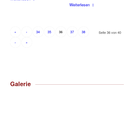
Weiterlesen
«
‹
34
35
37
38
36
Seite 36 von 40
›
»
Galerie