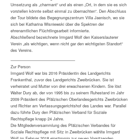
Umsetzung als „charmant“ und als einen „Ort, in dem sie es sich
vorstellen könnte selbst einmal zu übernachten“. Den Abschluss
der Tour bildete das Begegnungszentrum Villa Jaenisch, wo sie
sich bei Katharina Wisniewski über die Spektren der
ehrenamtlichen Flüchtlingsarbeit informierte.
Abschließend bezeichnete Irmgard Wolf den Kaiserslauterer
Verein „als wichtigen, wenn nicht gar den wichtigsten Standort“
des Vereins.
————————————————
Zur Person
Irmgard Wolf war bis 2016 Präsidentin des Landgerichts
Frankenthal, zuvor des Landgerichts Zweibrücken. Sie ist
verheiratet und Mutter von drei erwachsenen Kindern. Sie löst
Walter Dury ab, der von 1995 bis zu seinem Ruhestand im Jahr
2009 Präsident des Pfälzischen Oberlandesgerichts Zweibrücken
und Richter am Verfassungsgerichtshof des Landes war. Parallel
dazu führte Dury den Pfälzischen Verband für Soziale
Rechtspflege knapp 24 Jahre.
Die Mitgliederversammlung des Pfälzischen Verbandes für
Soziale Rechtspflege mit Sitz in Zweibrücken wählte Irmgard
Wolf im Februar 2018 einstimmig zur neuen Vorsitzenden.