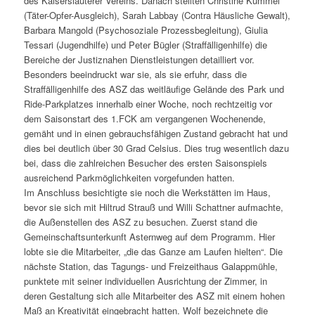
des Kaiserslauterer Vereins. Danach stellten Christine Kümmel
(Täter-Opfer-Ausgleich), Sarah Labbay (Contra Häusliche Gewalt),
Barbara Mangold (Psychosoziale Prozessbegleitung), Giulia
Tessari (Jugendhilfe) und Peter Bügler (Straffälligenhilfe) die
Bereiche der Justiznahen Dienstleistungen detailliert vor.
Besonders beeindruckt war sie, als sie erfuhr, dass die
Straffälligenhilfe des ASZ das weitläufige Gelände des Park und
Ride-Parkplatzes innerhalb einer Woche, noch rechtzeitig vor
dem Saisonstart des 1.FCK am vergangenen Wochenende,
gemäht und in einen gebrauchsfähigen Zustand gebracht hat und
dies bei deutlich über 30 Grad Celsius. Dies trug wesentlich dazu
bei, dass die zahlreichen Besucher des ersten Saisonspiels
ausreichend Parkmöglichkeiten vorgefunden hatten.
Im Anschluss besichtigte sie noch die Werkstätten im Haus,
bevor sie sich mit Hiltrud Strauß und Willi Schattner aufmachte,
die Außenstellen des ASZ zu besuchen. Zuerst stand die
Gemeinschaftsunterkunft Asternweg auf dem Programm. Hier
lobte sie die Mitarbeiter, „die das Ganze am Laufen hielten“. Die
nächste Station, das Tagungs- und Freizeithaus Galappmühle,
punktete mit seiner individuellen Ausrichtung der Zimmer, in
deren Gestaltung sich alle Mitarbeiter des ASZ mit einem hohen
Maß an Kreativität eingebracht hatten. Wolf bezeichnete die