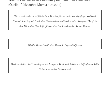
(Quelle: Pfälzischer Merkur 12.02.18)
Die Vorsitzende des Pfälzischen Vereins für Soziale Rechtspflege, Hildrud
Strauß, im Gespräch mit der Dachverbands-Vorsitzenden Irmgard Wolf. In
der Mitte der Geschäftsführer des Dachverbands, Anton Bauer.
Giulia Tessari stellt den Bereich Jugendhilfe vor
Werkstattleiter Kai Theisinger mit Irmgard Wolf und ASZ-Geschäftsführer Willi
Schattner in der Schreinerei